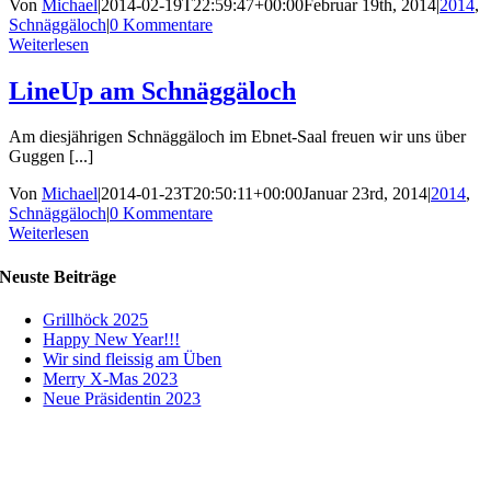
Von
Michael
|
2014-02-19T22:59:47+00:00
Februar 19th, 2014
|
2014
,
Schnäggäloch
|
0 Kommentare
Weiterlesen
LineUp am Schnäggäloch
Am diesjährigen Schnäggäloch im Ebnet-Saal freuen wir uns über
Guggen [...]
Von
Michael
|
2014-01-23T20:50:11+00:00
Januar 23rd, 2014
|
2014
,
Schnäggäloch
|
0 Kommentare
Weiterlesen
Neuste Beiträge
Grillhöck 2025
Happy New Year!!!
Wir sind fleissig am Üben
Merry X-Mas 2023
Neue Präsidentin 2023