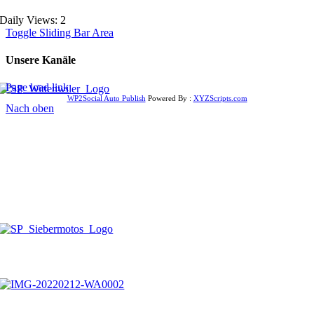
Daily Views: 2
Toggle Sliding Bar Area
Unsere Kanäle
Page load link
WP2Social Auto Publish
Powered By :
XYZScripts.com
Nach oben