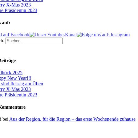
rry X-Mas 2023
e Präsidentin 2023
 auf:
h:
Beiträge
llhöck 2025
py New Year!!!
 sind fleissig am Üben
rry X-Mas 2023
e Präsidentin 2023
 Kommentare
i
bei
Aus der Region, für die Region – das erste Wochenende zuhause