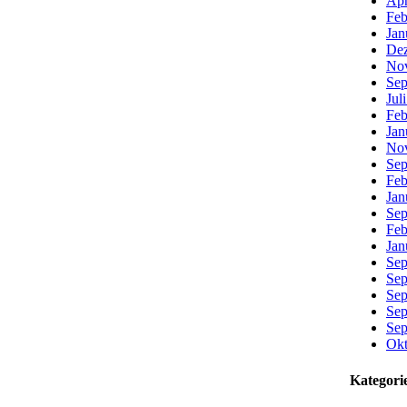
Apr
Feb
Jan
De
No
Sep
Jul
Feb
Jan
No
Sep
Feb
Jan
Sep
Feb
Jan
Sep
Sep
Sep
Sep
Sep
Okt
Kategori