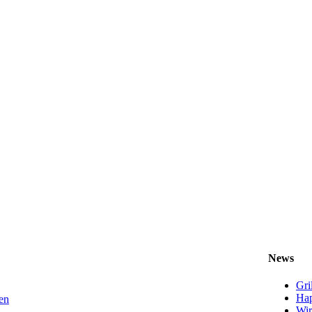
News
Gri
Hap
en
Wir