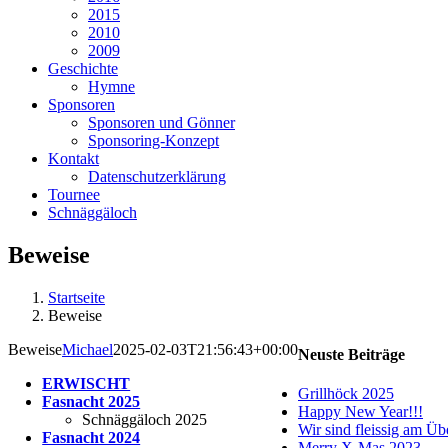
2015
2010
2009
Geschichte
Hymne
Sponsoren
Sponsoren und Gönner
Sponsoring-Konzept
Kontakt
Datenschutzerklärung
Tournee
Schnäggäloch
Beweise
Startseite
Beweise
Beweise
Michael
2025-02-03T21:56:43+00:00
Neuste Beiträge
ERWISCHT
Grillhöck 2025
Fasnacht 2025
Happy New Year!!!
Schnäggäloch 2025
Wir sind fleissig am Üb
Fasnacht 2024
Merry X-Mas 2023