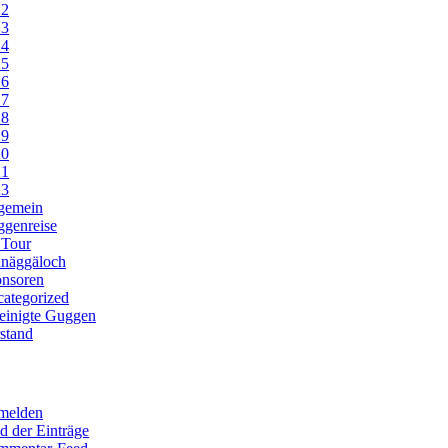
12
13
14
15
16
17
18
19
20
21
23
gemein
genreise
 Tour
näggäloch
nsoren
ategorized
einigte Guggen
stand
melden
d der Einträge