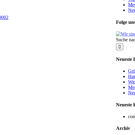
Me
Neu
Folge uns
Suche nac
Neueste 
Gri
Hap
Wir
Me
Neu
Neueste
con
Archiv