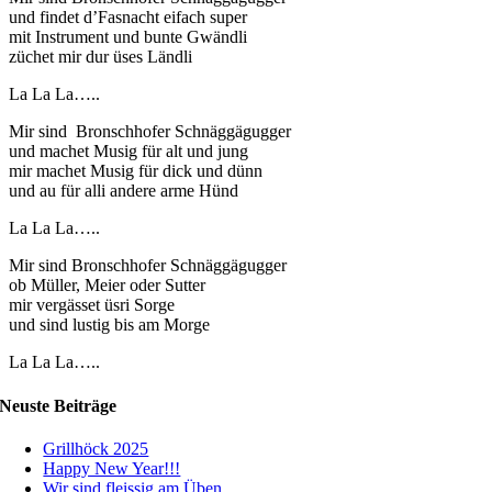
und findet d’Fasnacht eifach super
mit Instrument und bunte Gwändli
züchet mir dur üses Ländli
La La La…..
Mir sind Bronschhofer Schnäggägugger
und machet Musig für alt und jung
mir machet Musig für dick und dünn
und au für alli andere arme Hünd
La La La…..
Mir sind Bronschhofer Schnäggägugger
ob Müller, Meier oder Sutter
mir vergässet üsri Sorge
und sind lustig bis am Morge
La La La…..
Neuste Beiträge
Grillhöck 2025
Happy New Year!!!
Wir sind fleissig am Üben