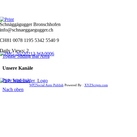
Schnäggägugger Bronschhofen
info@schnaeggaegugger.ch
CH81 0078 1195 5342 5540 9
Daily Views: 2
Toggle Sliding Bar Area
Unsere Kanäle
Page load link
WP2Social Auto Publish
Powered By :
XYZScripts.com
Nach oben