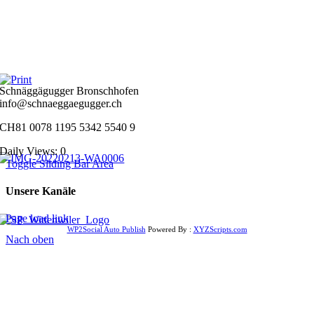
Schnäggägugger Bronschhofen
info@schnaeggaegugger.ch
CH81 0078 1195 5342 5540 9
Daily Views: 0
Toggle Sliding Bar Area
Unsere Kanäle
Page load link
WP2Social Auto Publish
Powered By :
XYZScripts.com
Nach oben