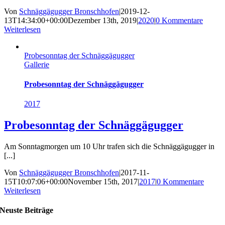
Von
Schnäggägugger Bronschhofen
|
2019-12-
13T14:34:00+00:00
Dezember 13th, 2019
|
2020
|
0 Kommentare
Weiterlesen
Probesonntag der Schnäggägugger
Gallerie
Probesonntag der Schnäggägugger
2017
Probesonntag der Schnäggägugger
Am Sonntagmorgen um 10 Uhr trafen sich die Schnäggägugger in
[...]
Von
Schnäggägugger Bronschhofen
|
2017-11-
15T10:07:06+00:00
November 15th, 2017
|
2017
|
0 Kommentare
Weiterlesen
Neuste Beiträge