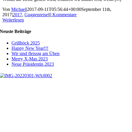
Von
Michael
|
2017-09-11T05:56:44+00:00
September 11th,
2017
|
2017
,
Guggenreise
|
0 Kommentare
Weiterlesen
Neuste Beiträge
Grillhöck 2025
Happy New Year!!!
Wir sind fleissig am Üben
Merry X-Mas 2023
Neue Präsidentin 2023