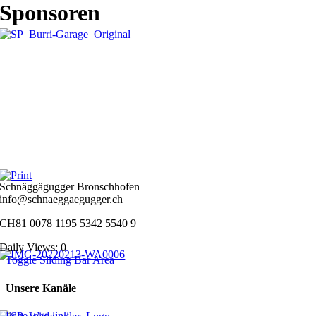
Sponsoren
Schnäggägugger Bronschhofen
info@schnaeggaegugger.ch
CH81 0078 1195 5342 5540 9
Daily Views: 0
Toggle Sliding Bar Area
Unsere Kanäle
Page load link