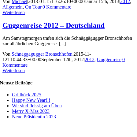
Von
Michael
|
2013-01-15T16:26:10+00:00
Januar 15th, 2013
|
2012
,
Allgemein
,
On Tour
|
0 Kommentare
Weiterlesen
Guggenreise 2012 – Deutschland
Am Samstagmorgen trafen sich die Schnäggägugger Bronschhofen
zur alljährlichen Guggereise. [...]
Von
Schnäggägugger Bronschhofen
|
2015-11-
12T10:44:33+00:00
September 12th, 2012
|
2012
,
Guggenreise
|
0
Kommentare
Weiterlesen
Neuste Beiträge
Grillhöck 2025
Happy New Year!!!
Wir sind fleissig am Üben
Merry X-Mas 2023
Neue Präsidentin 2023