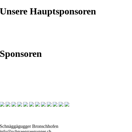
Unsere Hauptsponsoren
Sponsoren
Schnäggägugger Bronschhofen
info@schnaeggaegugger.ch