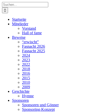
Zum
Suche
Inhalt
nach:
springen
Startseite
Mitglieder
Vorstand
Hall of fame
Beweise
“erwischt”
Fasnacht 2026
Fasnacht 2025
2024
2023
2022
2018
2016
2015
2010
2009
Geschichte
Hymne
Sponsoren
Sponsoren und Gönner
Sponsoring-Konzept