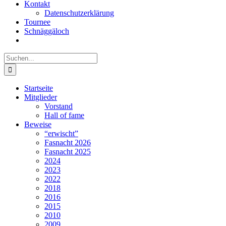
Kontakt
Datenschutzerklärung
Tournee
Schnäggäloch
Suche
nach:
Startseite
Mitglieder
Vorstand
Hall of fame
Beweise
“erwischt”
Fasnacht 2026
Fasnacht 2025
2024
2023
2022
2018
2016
2015
2010
2009