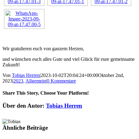
Wir gratulieren euch von ganzem Herzen,
und wünschen euch alles Gute und viel Glück für eure gemeinsame
Zukunft!
Von
Tobias Herren
|
2023-10-02T20:04:24+00:00
Oktober 2nd,
2023
|
2023
,
Allgemein
|
0 Kommentare
Share This Story, Choose Your Platform!
Facebook
Twitter
Reddit
LinkedIn
Tumblr
Pinterest
Vk
E-
Über den Autor:
Tobias Herren
Mail
Ähnliche Beiträge