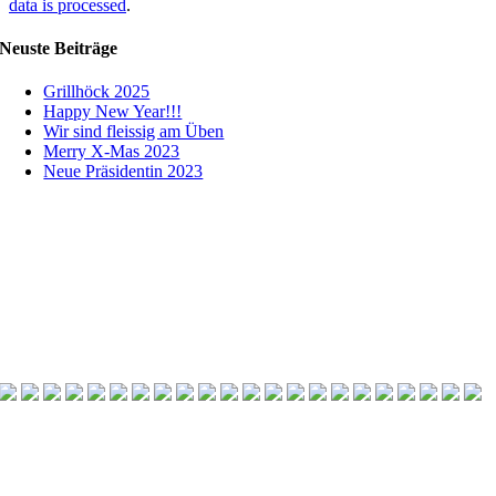
data is processed
.
Neuste Beiträge
Grillhöck 2025
Happy New Year!!!
Wir sind fleissig am Üben
Merry X-Mas 2023
Neue Präsidentin 2023