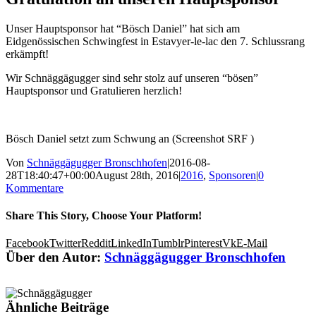
Unser Hauptsponsor hat “Bösch Daniel” hat sich am
Eidgenössischen Schwingfest in Estavyer-le-lac den 7. Schlussrang
erkämpft!
Wir Schnäggägugger sind sehr stolz auf unseren “bösen”
Hauptsponsor und Gratulieren herzlich!
Bösch Daniel setzt zum Schwung an (Screenshot SRF )
Von
Schnäggägugger Bronschhofen
|
2016-08-
28T18:40:47+00:00
August 28th, 2016
|
2016
,
Sponsoren
|
0
Kommentare
Share This Story, Choose Your Platform!
Facebook
Twitter
Reddit
LinkedIn
Tumblr
Pinterest
Vk
E-Mail
Über den Autor:
Schnäggägugger Bronschhofen
Ähnliche Beiträge