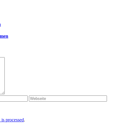
n
mmen
is processed
.