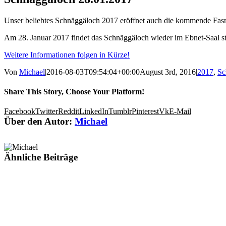
Unser beliebtes Schnäggäloch 2017 eröffnet auch die kommende Fas
Am 28. Januar 2017 findet das Schnäggäloch wieder im Ebnet-Saal sta
Weitere Informationen folgen in Kürze!
Von
Michael
|
2016-08-03T09:54:04+00:00
August 3rd, 2016
|
2017
,
Sc
Share This Story, Choose Your Platform!
Facebook
Twitter
Reddit
LinkedIn
Tumblr
Pinterest
Vk
E-Mail
Über den Autor:
Michael
Ähnliche Beiträge