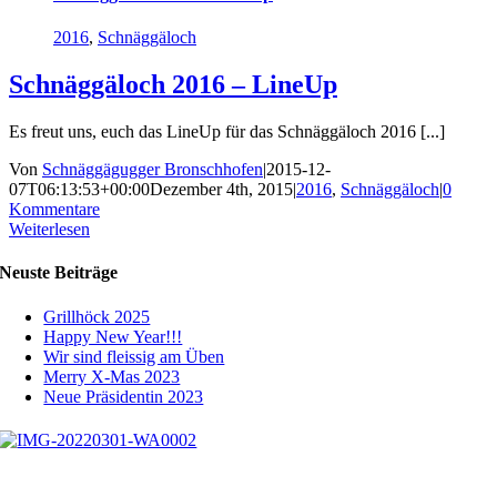
2016
,
Schnäggäloch
Schnäggäloch 2016 – LineUp
Es freut uns, euch das LineUp für das Schnäggäloch 2016 [...]
Von
Schnäggägugger Bronschhofen
|
2015-12-
07T06:13:53+00:00
Dezember 4th, 2015
|
2016
,
Schnäggäloch
|
0
Kommentare
Weiterlesen
Neuste Beiträge
Grillhöck 2025
Happy New Year!!!
Wir sind fleissig am Üben
Merry X-Mas 2023
Neue Präsidentin 2023