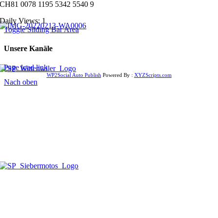
CH81 0078 1195 5342 5540 9
Daily Views: 1
Toggle Sliding Bar Area
Unsere Kanäle
Page load link
WP2Social Auto Publish
Powered By :
XYZScripts.com
Nach oben