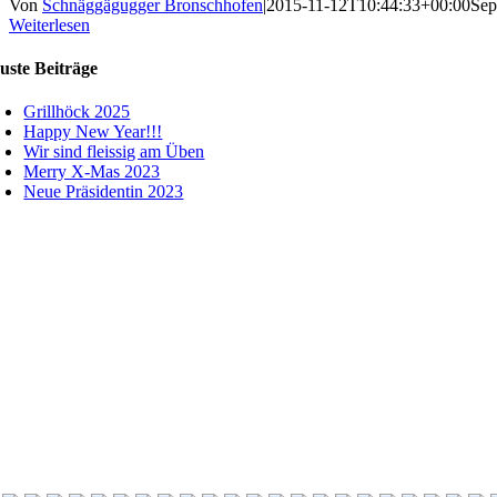
Von
Schnäggägugger Bronschhofen
|
2015-11-12T10:44:33+00:00
Sep
Weiterlesen
uste Beiträge
Grillhöck 2025
Happy New Year!!!
Wir sind fleissig am Üben
Merry X-Mas 2023
Neue Präsidentin 2023