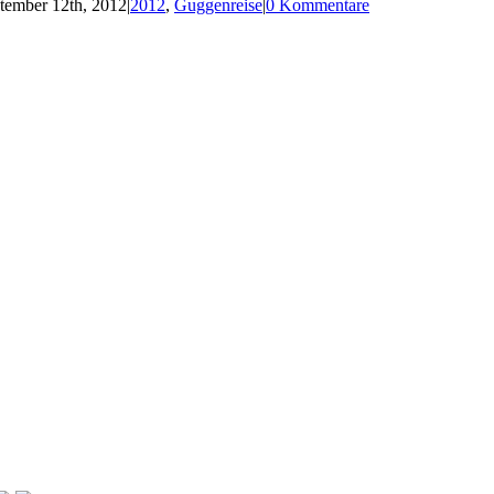
tember 12th, 2012
|
2012
,
Guggenreise
|
0 Kommentare