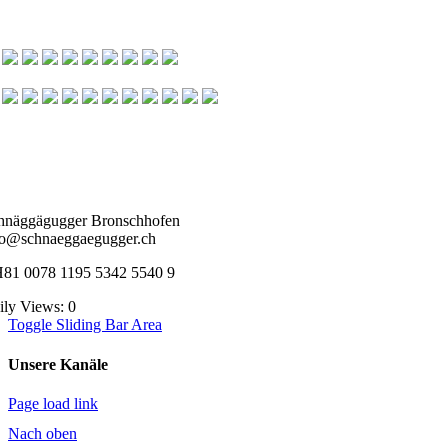
hnäggägugger Bronschhofen
fo@schnaeggaegugger.ch
81 0078 1195 5342 5540 9
ily Views: 0
Toggle Sliding Bar Area
Unsere Kanäle
Page load link
Nach oben