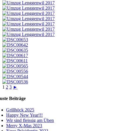
1
2
3
►
uste Beiträge
Grillhöck 2025
Happy New Year!!!
Wir sind fleissig am Üben
Merry X-Mas 2023
Neue Präsidentin 2023