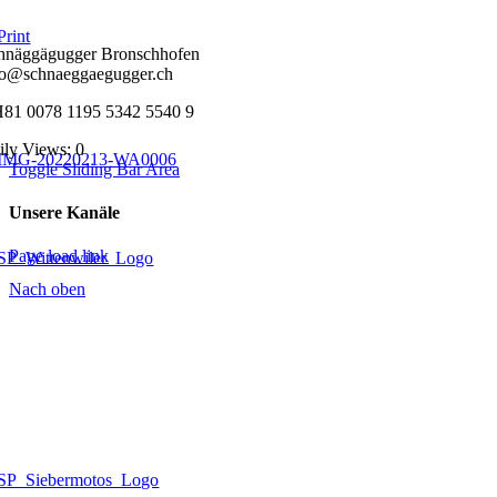
hnäggägugger Bronschhofen
fo@schnaeggaegugger.ch
81 0078 1195 5342 5540 9
ily Views: 0
Toggle Sliding Bar Area
Unsere Kanäle
Page load link
Nach oben