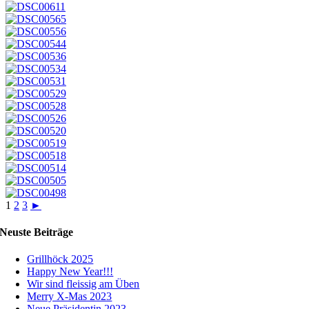
1
2
3
►
Neuste Beiträge
Grillhöck 2025
Happy New Year!!!
Wir sind fleissig am Üben
Merry X-Mas 2023
Neue Präsidentin 2023