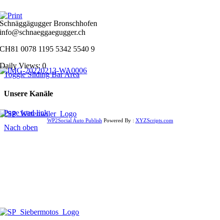
Schnäggägugger Bronschhofen
info@schnaeggaegugger.ch
CH81 0078 1195 5342 5540 9
Daily Views: 0
Toggle Sliding Bar Area
Unsere Kanäle
Page load link
WP2Social Auto Publish
Powered By :
XYZScripts.com
Nach oben