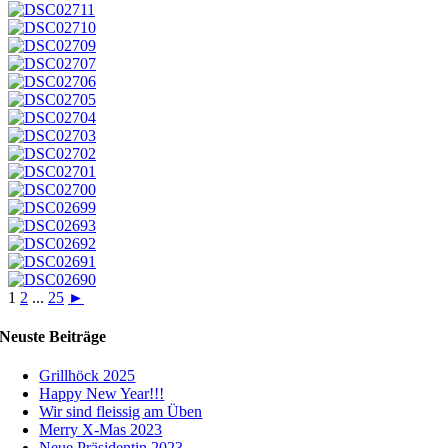
1
2
...
25
►
Neuste Beiträge
Grillhöck 2025
Happy New Year!!!
Wir sind fleissig am Üben
Merry X-Mas 2023
Neue Präsidentin 2023