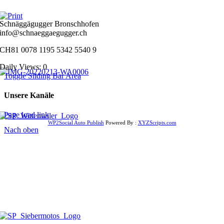
Schnäggägugger Bronschhofen
info@schnaeggaegugger.ch
CH81 0078 1195 5342 5540 9
Daily Views: 0
Toggle Sliding Bar Area
Unsere Kanäle
Page load link
WP2Social Auto Publish
Powered By :
XYZScripts.com
Nach oben