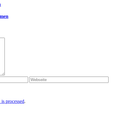
n
mmen
is processed
.