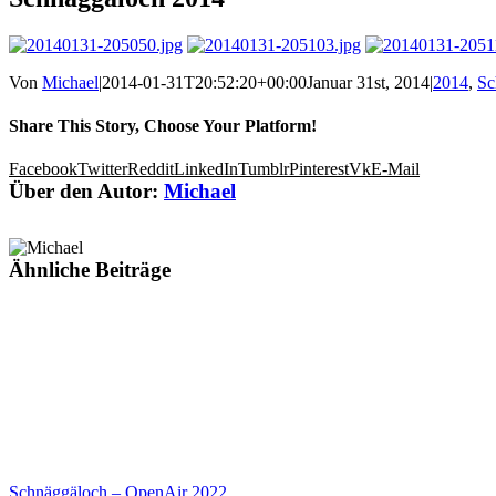
Von
Michael
|
2014-01-31T20:52:20+00:00
Januar 31st, 2014
|
2014
,
Sc
Share This Story, Choose Your Platform!
Facebook
Twitter
Reddit
LinkedIn
Tumblr
Pinterest
Vk
E-Mail
Über den Autor:
Michael
Ähnliche Beiträge
Schnäggäloch – OpenAir 2022